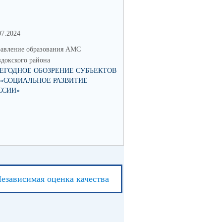
07.2024
06.04.2023
авление образования АМС
Управление образования АМС
докского района
Моздокского района
ЕГОДНОЕ ОБОЗРЕНИЕ СУБЪЕКТОВ
ТОРЖЕСТВЕННОЕ ОТКРЫТИ
 «СОЦИАЛЬНОЕ РАЗВИТИЕ
СОШ СТ. ПАВЛОДОЛЬСКОЙ 
ССИИ»
КАПИТАЛЬНОГО РЕМОНТА
езависимая оценка качества