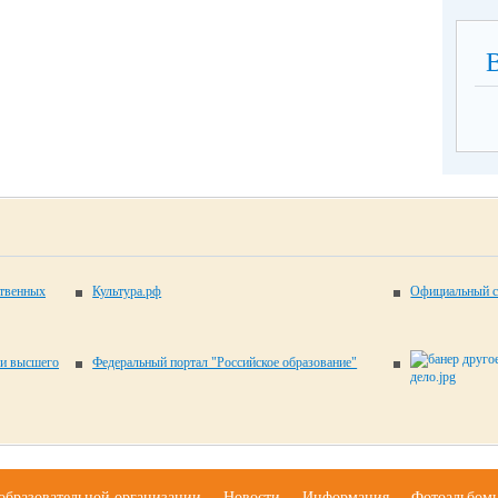
ственных
Культура.рф
Официальный с
 и высшего
Федеральный портал "Российское образование"
образовательной организации
Новости
Информация
Фотоальбом