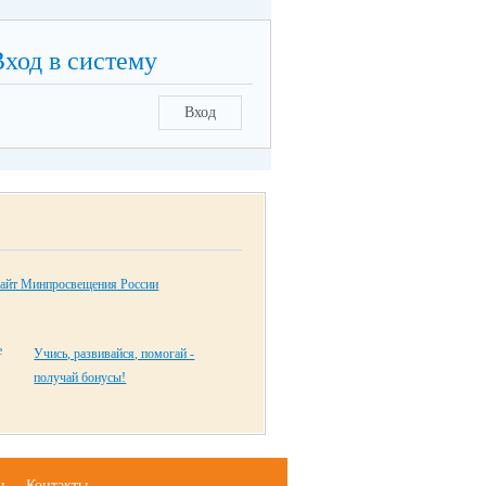
Вход в систему
Вход
айт Минпросвещения России
Учись, развивайся, помогай -
получай бонусы!
ы
Контакты