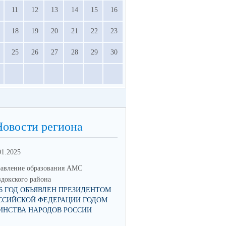
11
12
13
14
15
16
18
19
20
21
22
23
25
26
27
28
29
30
Новости региона
01.2025
12.04.2023
авление образования АМС
Управление образования АМС
докского района
Моздокского района
26 ГОД ОБЪЯВЛЕН ПРЕЗИДЕНТОМ
ВСЕРОССИЙСКОЕ ОНЛАЙН-
ССИЙСКОЙ ФЕДЕРАЦИИ ГОДОМ
ГОЛОСОВАНИЕ ЗА ОБЪЕКТЫ
ИНСТВА НАРОДОВ РОССИИ
БЛАГОУСТРОЙСТВА