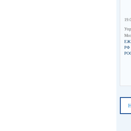
19.
Упр
Моз
ЕЖ
РФ
РО
Н