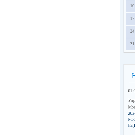
10
17
24
31
01.
Упр
Моз
20
РО
ЕД