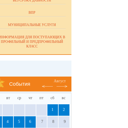
БЕЗ СРОКА ДАВНОСТИ
ВПР
МУНИЦИПАЛЬНЫЕ УСЛУГИ
ИНФОРМАЦИЯ ДЛЯ ПОСТУПАЮЩИХ В
ПРОФИЛЬНЫЙ И ПРЕДПРОФИЛЬНЫЙ
КЛАСС
Август
События
вт
ср
чт
пт
сб
вс
1
2
4
5
6
7
8
9