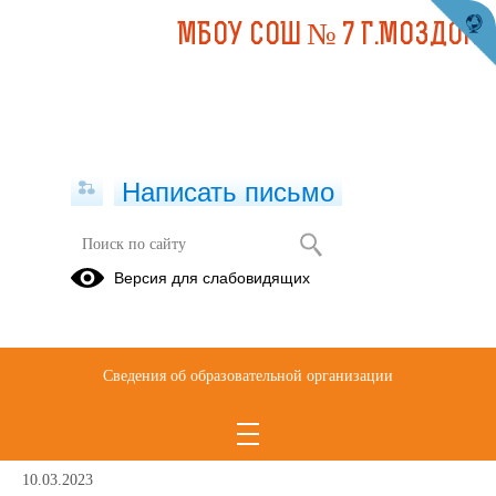
МБОУ СОШ № 7 Г.МОЗДОКА
Написать письмо
Воспитательная работа
Версия для слабовидящих
Материалы
Документы
учебного
на 2023-
модуля "Без
2024
Сведения об образовательной организации
срока
учебный год
давности"
10.03.2023