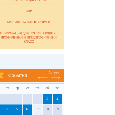
БЕЗ СРОКА ДАВНОСТИ
ВПР
МУНИЦИПАЛЬНЫЕ УСЛУГИ
ИНФОРМАЦИЯ ДЛЯ ПОСТУПАЮЩИХ В
ПРОФИЛЬНЫЙ И ПРЕДПРОФИЛЬНЫЙ
КЛАСС
Август
События
вт
ср
чт
пт
сб
вс
1
2
4
5
6
7
8
9