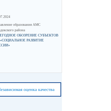
07.2024
06.04.2023
авление образования АМС
Управление образования АМС
докского района
Моздокского района
ЕГОДНОЕ ОБОЗРЕНИЕ СУБЪЕКТОВ
ТОРЖЕСТВЕННОЕ ОТКРЫТИ
 «СОЦИАЛЬНОЕ РАЗВИТИЕ
СОШ СТ. ПАВЛОДОЛЬСКОЙ 
ССИИ»
КАПИТАЛЬНОГО РЕМОНТА
езависимая оценка качества