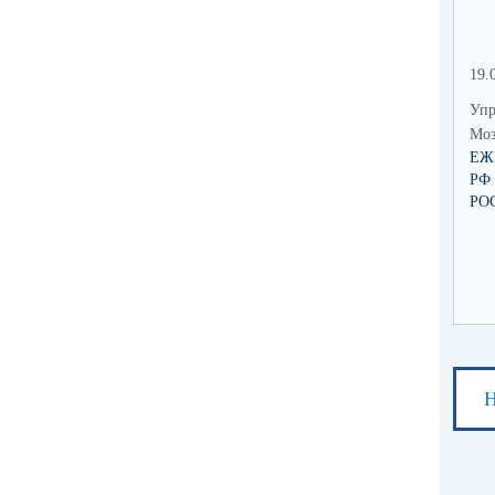
19.
Упр
Моз
ЕЖ
РФ
РО
Н