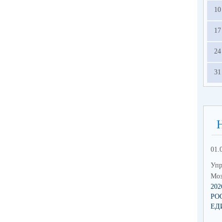
10
17
24
31
01.
Упр
Моз
20
РО
ЕД