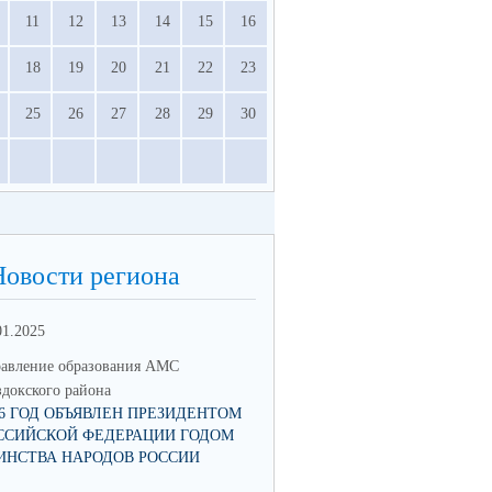
11
12
13
14
15
16
18
19
20
21
22
23
25
26
27
28
29
30
Новости региона
01.2025
12.04.2023
авление образования АМС
Управление образования АМС
докского района
Моздокского района
26 ГОД ОБЪЯВЛЕН ПРЕЗИДЕНТОМ
ВСЕРОССИЙСКОЕ ОНЛАЙН-
ССИЙСКОЙ ФЕДЕРАЦИИ ГОДОМ
ГОЛОСОВАНИЕ ЗА ОБЪЕКТЫ
ИНСТВА НАРОДОВ РОССИИ
БЛАГОУСТРОЙСТВА