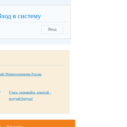
Вход в систему
Вход
айт Минпросвещения России
Учись, развивайся, помогай -
получай бонусы!
ы
Контакты