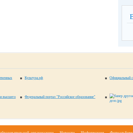
ственных
Культура.рф
Официальный с
 и высшего
Федеральный портал "Российское образование"
образовательной организации
Новости
Информация
Фотоальбом